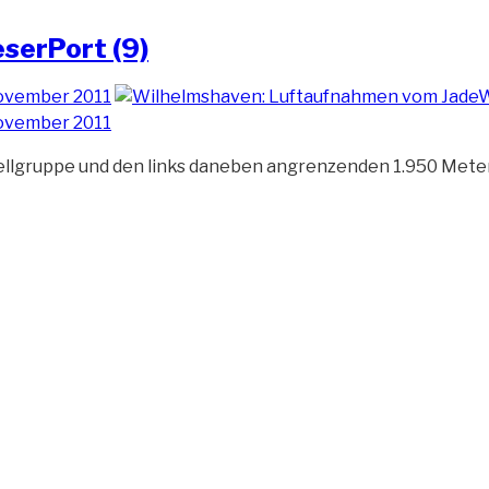
serPort (9)
tellgruppe und den links daneben angrenzenden 1.950 Meter 
n
t