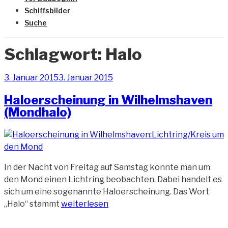
Schiffsbilder
Suche
Schlagwort:
Halo
Veröffentlicht
3. Januar 2015
3. Januar 2015
am
Haloerscheinung in Wilhelmshaven
(Mondhalo)
In der Nacht von Freitag auf Samstag konnte man um
den Mond einen Lichtring beobachten. Dabei handelt es
sich um eine sogenannte Haloerscheinung. Das Wort
„Haloerscheinung
„Halo“ stammt
weiterlesen
in
Wilhelmshaven