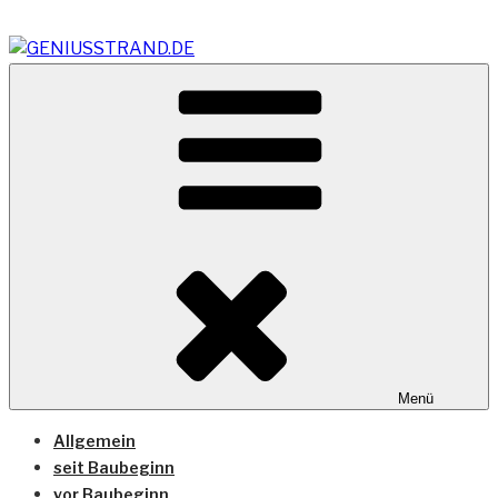
Zum
Inhalt
springen
Vom Geniusstrand zum JadeWeserPort/Container
GENIUSSTRAND.DE
Terminal Wilhelmshaven
Menü
Allgemein
seit Baubeginn
vor Baubeginn