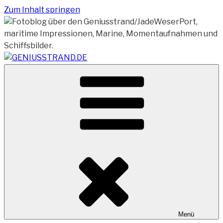
Zum Inhalt springen
Vom Geniusstrand zum JadeWeserPort/Container
GENIUSSTRAND.DE
Terminal Wilhelmshaven
Menü