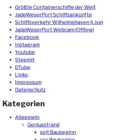
Größte Containerschiffe der Welt
JadeWeserPort Schiffsankünfte
Schiffsverkehr Wilhelmshaven (Live)
JadeWeserPort Webcam (Offline)
Facebook
Instagram
Youtube
Steemit
DTube
Links
Impressum
Datenschutz
Kategorien
Allgemein
Geniusstrand
seit Baubeginn
vor Baubeginn