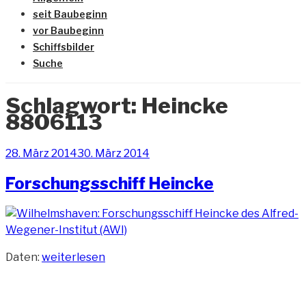
seit Baubeginn
vor Baubeginn
Schiffsbilder
Suche
Schlagwort:
Heincke
8806113
Veröffentlicht
28. März 2014
30. März 2014
am
Forschungsschiff Heincke
„Forschungsschiff
Daten:
weiterlesen
Heincke“