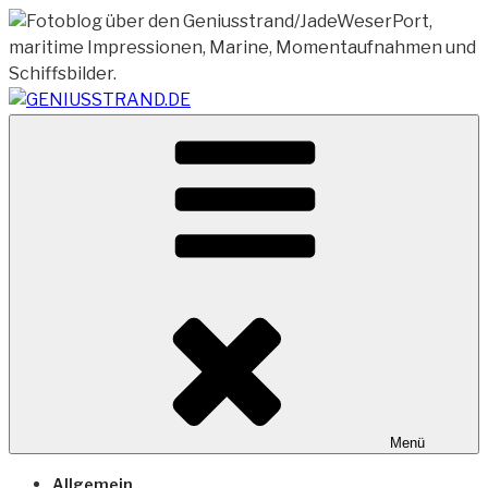
Zum
Inhalt
springen
Vom Geniusstrand zum JadeWeserPort/Container
GENIUSSTRAND.DE
Terminal Wilhelmshaven
Menü
Allgemein