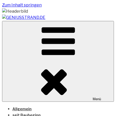
Zum Inhalt springen
Vom Geniusstrand zum JadeWeserPort/Container
GENIUSSTRAND.DE
Terminal Wilhelmshaven
Menü
Allgemein
seit Baubeginn