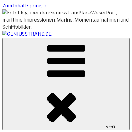
Zum Inhalt springen
Vom Geniusstrand zum JadeWeserPort/Container
GENIUSSTRAND.DE
Terminal Wilhelmshaven
Menü