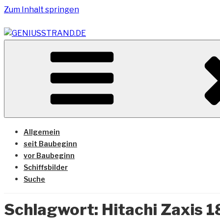
Zum Inhalt springen
Vom Geniusstrand zum JadeWeserPort/Container Termin
GENIUSSTRAND.DE
Allgemein
seit Baubeginn
vor Baubeginn
Schiffsbilder
Suche
Schlagwort:
Hitachi Zaxis 