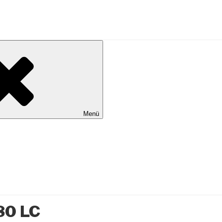
al Wilhelmshaven
Menü
180 LC