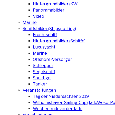
Hintergrundbilder (KW)
Panoramabilder
Video
Marine
Schiffsbilder (Shipspotting)
Frachtschiff
Hintergrundbilder (Schiffe)
Luxusyacht
Marine
Offshore-Versorger
Schlepper
Segelschiff
Sonstige
Tanker
Veranstaltungen
Tag der Niedersachsen 2019
Wilhelmshaven Sailing-Cup (JadeWeserPo
Wochenende an der Jade
Verschiedenes