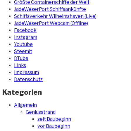
Größte Containerschiffe der Welt
JadeWeserPort Schiffsankünfte
Schiffsverkehr Wilhelmshaven (Live)
JadeWeserPort Webcam (Offline)
Facebook
Instagram
Youtube
Steemit
DTube
Links
Impressum
Datenschutz
Kategorien
Allgemein
Geniusstrand
seit Baubeginn
vor Baubeginn