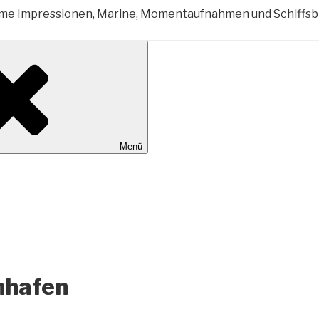
al Wilhelmshaven
Menü
nhafen