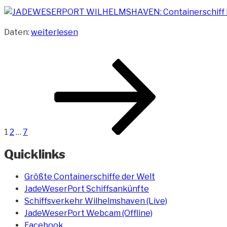
„Containerschiff
Daten:
weiterlesen
Maersk
Guatemala“
Beitragsnavigation
Seite
Seite
Seite
Nächste
Seite
1
2
…
7
Quicklinks
Größte Containerschiffe der Welt
JadeWeserPort Schiffsankünfte
Schiffsverkehr Wilhelmshaven (Live)
JadeWeserPort Webcam (Offline)
Facebook