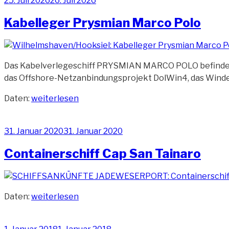
25. Juli 2026
26. Juli 2026
am
Kabelleger Prysmian Marco Polo
Das Kabelverlegeschiff PRYSMIAN MARCO POLO befindet si
das Offshore-Netzanbindungsprojekt DolWin4, das Winde
„Kabelleger
Daten:
weiterlesen
Prysmian
Marco
Veröffentlicht
31. Januar 2020
31. Januar 2020
Polo“
am
Containerschiff Cap San Tainaro
„Containerschiff
Daten:
weiterlesen
Cap
San
Veröffentlicht