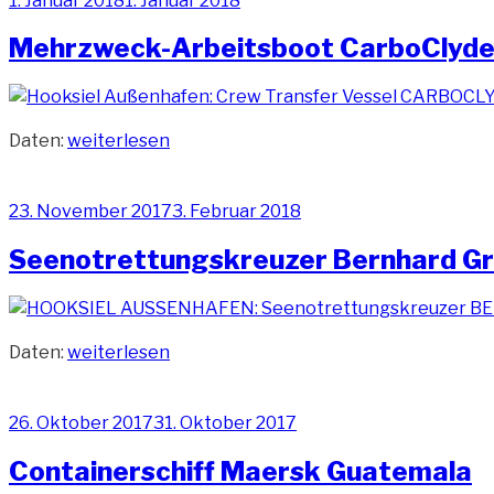
1. Januar 2018
1. Januar 2018
Tainaro“
am
Mehrzweck-Arbeitsboot CarboClyd
„Mehrzweck-
Daten:
weiterlesen
Arbeitsboot
CarboClyde“
Veröffentlicht
23. November 2017
3. Februar 2018
am
Seenotrettungskreuzer Bernhard G
„Seenotrettungskreuzer
Daten:
weiterlesen
Bernhard
Gruben“
Veröffentlicht
26. Oktober 2017
31. Oktober 2017
am
Containerschiff Maersk Guatemala