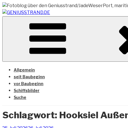
Zum
Inhalt
springen
Vom Geniusstrand zum JadeWeserPort/Container Termin
GENIUSSTRAND.DE
Allgemein
seit Baubeginn
vor Baubeginn
Schiffsbilder
Suche
Schlagwort:
Hooksiel Auße
Veröffentlicht