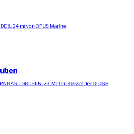
e
ruben