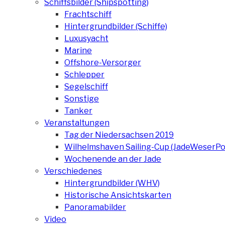
Schiffsbilder (Shipspotting)
Frachtschiff
Hintergrundbilder (Schiffe)
Luxusyacht
Marine
Offshore-Versorger
Schlepper
Segelschiff
Sonstige
Tanker
Veranstaltungen
Tag der Niedersachsen 2019
Wilhelmshaven Sailing-Cup (JadeWeserPo
Wochenende an der Jade
Verschiedenes
Hintergrundbilder (WHV)
Historische Ansichtskarten
Panoramabilder
Video