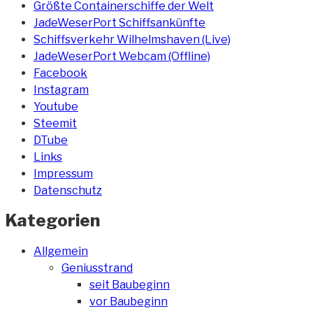
Größte Containerschiffe der Welt
JadeWeserPort Schiffsankünfte
Schiffsverkehr Wilhelmshaven (Live)
JadeWeserPort Webcam (Offline)
Facebook
Instagram
Youtube
Steemit
DTube
Links
Impressum
Datenschutz
Kategorien
Allgemein
Geniusstrand
seit Baubeginn
vor Baubeginn