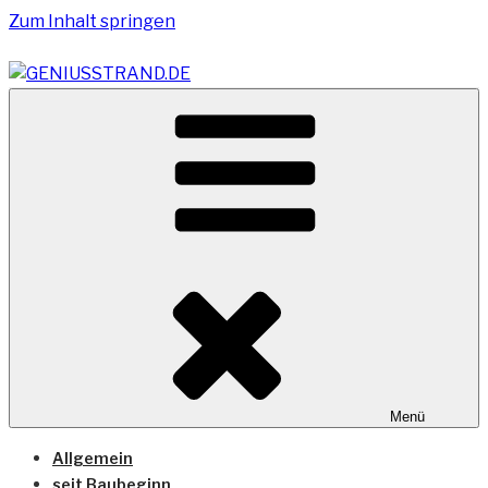
Zum Inhalt springen
Vom Geniusstrand zum JadeWeserPort/Container
GENIUSSTRAND.DE
Terminal Wilhelmshaven
Menü
Allgemein
seit Baubeginn