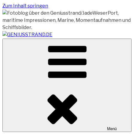
Zum Inhalt springen
Vom Geniusstrand zum JadeWeserPort/Container
GENIUSSTRAND.DE
Terminal Wilhelmshaven
Menü