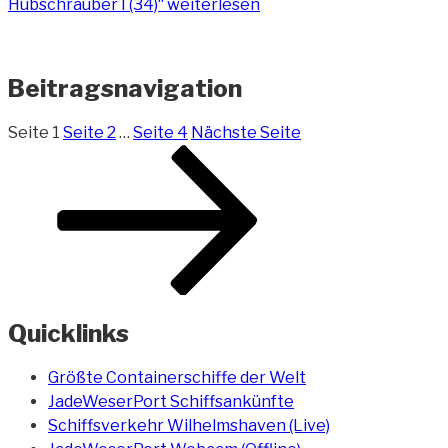
Hubschrauber I (34)“
weiterlesen
Beitragsnavigation
Seite
1
Seite
2
…
Seite
4
Nächste Seite
Quicklinks
Größte Containerschiffe der Welt
JadeWeserPort Schiffsankünfte
Schiffsverkehr Wilhelmshaven (Live)