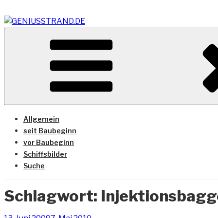
Zum
Inhalt
springen
Vom Geniusstrand zum JadeWeserPort/Container Termin
GENIUSSTRAND.DE
Allgemein
seit Baubeginn
vor Baubeginn
Schiffsbilder
Suche
Schlagwort:
Injektionsbagg
Veröffentlicht