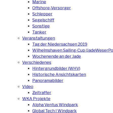
Marine
Offshore-Versorger
Schlepper
Segelschiff
Sonstige
Tanker
Veranstaltungen
Tag der Niedersachsen 2019
Wilhelmshaven Sailing-Cup (JadeWeserPo
Wochenende an der Jade
Verschiedenes
Hintergrundbilder (WHV)
Historische Ansichtskarten
Panoramabilder
Video
Zeitraffer
WKA Projekte
Alpha Ventus Windpark
Global Tech I Windpark