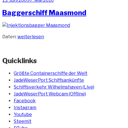
13. Juni 2009
7. Mai 2010
am
Baggerschiff Maasmond
„Baggerschiff
Daten:
weiterlesen
Maasmond“
Quicklinks
Größte Containerschiffe der Welt
JadeWeserPort Schiffsankünfte
Schiffsverkehr Wilhelmshaven (Live)
JadeWeserPort Webcam (Offline)
Facebook
Instagram
Youtube
Steemit