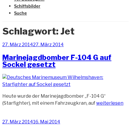
Schiffsbilder
Suche
Schlagwort:
Jet
Veröffentlicht
27. März 2014
27. März 2014
am
Marinejagdbomber F-104 G auf
Sockel gesetzt
Heute wurde der Marinejagdbomber „F-104 G“
„Marinejagdbo
(Starfighter), mit einem Fahrzeugkran, auf
weiterlesen
F-
104
Veröffentlicht
27. März 2014
16. Mai 2014
G
am
auf