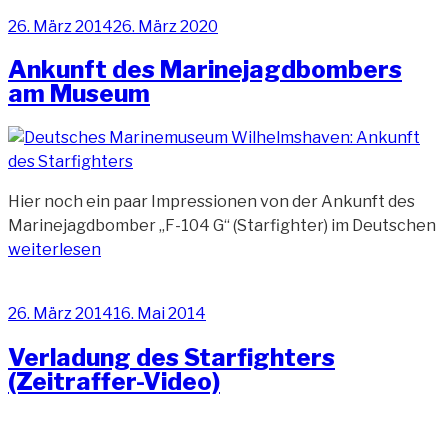
Sockel
Veröffentlicht
26. März 2014
26. März 2020
gesetzt
am
(Zeitraffer-
Ankunft des Marinejagdbombers
Video)“
am Museum
Hier noch ein paar Impressionen von der Ankunft des
„
Marinejagdbomber „F-104 G“ (Starfighter) im Deutschen
d
weiterlesen
M
a
Veröffentlicht
26. März 2014
16. Mai 2014
M
am
Verladung des Starfighters
(Zeitraffer-Video)