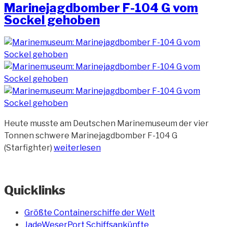
Marinejagdbomber F-104 G vom
Sockel gehoben
Heute musste am Deutschen Marinemuseum der vier
Tonnen schwere Marinejagdbomber F-104 G
„Marinejagdbomber
(Starfighter)
weiterlesen
F-
104
G
Quicklinks
vom
Sockel
Größte Containerschiffe der Welt
gehoben“
JadeWeserPort Schiffsankünfte