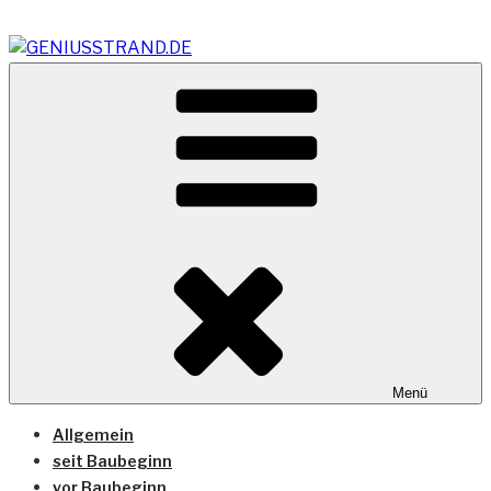
Zum
Inhalt
springen
Vom Geniusstrand zum JadeWeserPort/Container
GENIUSSTRAND.DE
Terminal Wilhelmshaven
Menü
Allgemein
seit Baubeginn
vor Baubeginn