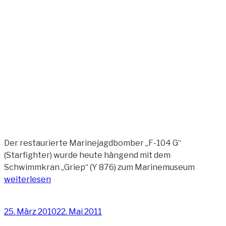
Der restaurierte Marinejagdbomber „F-104 G“
(Starfighter) wurde heute hängend mit dem
„Verlad
Schwimmkran „Griep“ (Y 876) zum Marinemuseum
des
weiterlesen
Starfig
(Zeitraff
Veröffentlicht
25. März 2010
22. Mai 2011
Video)“
am