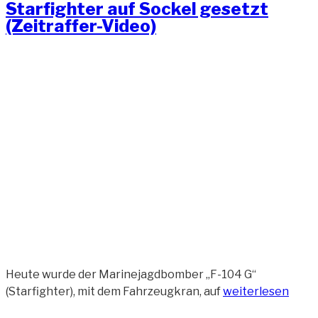
Starfighter auf Sockel gesetzt
Sockel
(Zeitraffer-Video)
gesetzt“
Heute wurde der Marinejagdbomber „F-104 G“
„Starfighter
(Starfighter), mit dem Fahrzeugkran, auf
weiterlesen
auf