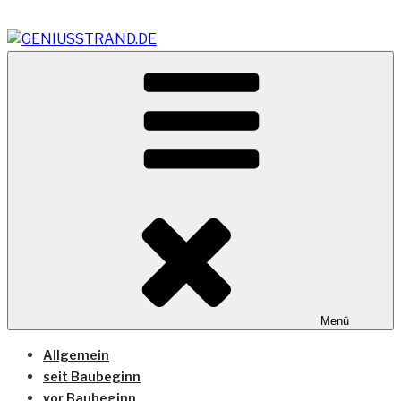
Zum
Inhalt
springen
Vom Geniusstrand zum JadeWeserPort/Container
GENIUSSTRAND.DE
Terminal Wilhelmshaven
Menü
Allgemein
seit Baubeginn
vor Baubeginn