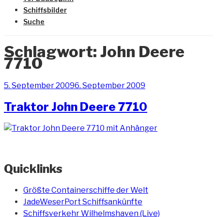
Schiffsbilder
Suche
Schlagwort:
John Deere
7710
Veröffentlicht
5. September 2009
6. September 2009
am
Traktor John Deere 7710
Quicklinks
Größte Containerschiffe der Welt
JadeWeserPort Schiffsankünfte
Schiffsverkehr Wilhelmshaven (Live)