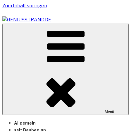
Zum Inhalt springen
Vom Geniusstrand zum JadeWeserPort/Container
GENIUSSTRAND.DE
Terminal Wilhelmshaven
Menü
Allgemein
seit Baubeginn