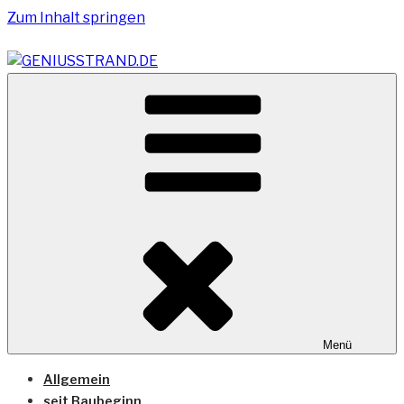
Zum Inhalt springen
Vom Geniusstrand zum JadeWeserPort/Container
GENIUSSTRAND.DE
Terminal Wilhelmshaven
Menü
Allgemein
seit Baubeginn