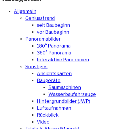
Allgemein
Geniusstrand
seit Baubeginn
vor Baubeginn
Panoramabilder
180° Panorama
360° Panorama
Interaktive Panoramen
Sonstiges
Ansichtskarten
Baugeräte
Baumaschinen
Wasserbaufahrzeuge
Hintergrundbilder (JWP)
Luftaufnahmen
Rückblick
Video
Triple-E-Klasse (Maersk)