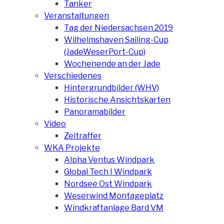
Tanker
Veranstaltungen
Tag der Niedersachsen 2019
Wilhelmshaven Sailing-Cup
(JadeWeserPort-Cup)
Wochenende an der Jade
Verschiedenes
Hintergrundbilder (WHV)
Historische Ansichtskarten
Panoramabilder
Video
Zeitraffer
WKA Projekte
Alpha Ventus Windpark
Global Tech I Windpark
Nordsee Ost Windpark
Weserwind Montageplatz
Windkraftanlage Bard VM