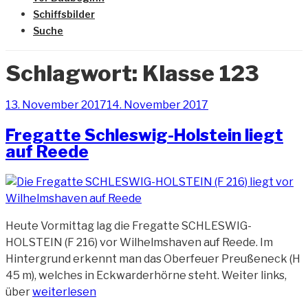
Schiffsbilder
Suche
Schlagwort:
Klasse 123
Veröffentlicht
13. November 2017
14. November 2017
am
Fregatte Schleswig-Holstein liegt
auf Reede
Heute Vormittag lag die Fregatte SCHLESWIG-
HOLSTEIN (F 216) vor Wilhelmshaven auf Reede. Im
Hintergrund erkennt man das Oberfeuer Preußeneck (H
45 m), welches in Eckwarderhörne steht. Weiter links,
„Fregatte
über
weiterlesen
Schleswig-