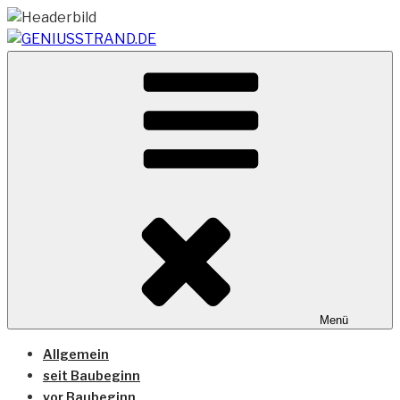
Zum
Inhalt
springen
Vom Geniusstrand zum JadeWeserPort/Container
GENIUSSTRAND.DE
Terminal Wilhelmshaven
Menü
Allgemein
seit Baubeginn
vor Baubeginn