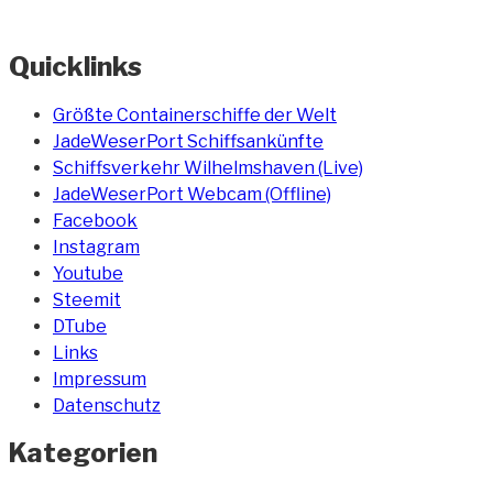
Holstein
liegt
Quicklinks
auf
Reede“
Größte Containerschiffe der Welt
JadeWeserPort Schiffsankünfte
Schiffsverkehr Wilhelmshaven (Live)
JadeWeserPort Webcam (Offline)
Facebook
Instagram
Youtube
Steemit
DTube
Links
Impressum
Datenschutz
Kategorien