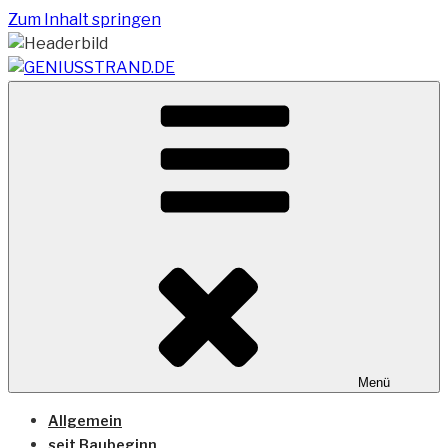
Zum Inhalt springen
Vom Geniusstrand zum JadeWeserPort/Container
GENIUSSTRAND.DE
Terminal Wilhelmshaven
Menü
Allgemein
seit Baubeginn