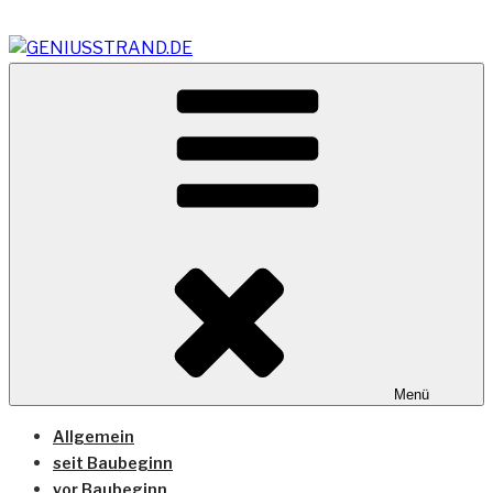
Zum
Inhalt
springen
Vom Geniusstrand zum JadeWeserPort/Container
GENIUSSTRAND.DE
Terminal Wilhelmshaven
Menü
Allgemein
seit Baubeginn
vor Baubeginn