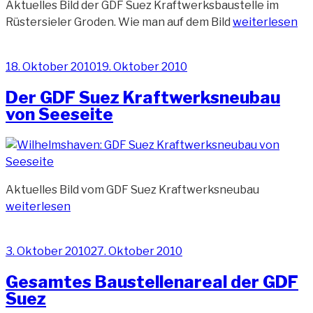
Aktuelles Bild der GDF Suez Kraftwerksbaustelle im
„Aktuelles
Rüstersieler Groden. Wie man auf dem Bild
weiterlesen
Bild
der
Veröffentlicht
18. Oktober 2010
19. Oktober 2010
GDF
am
Suez
Der GDF Suez Kraftwerksneubau
KW-
von Seeseite
Baustelle“
„Der
Aktuelles Bild vom GDF Suez Kraftwerksneubau
GDF
weiterlesen
Suez
Kraftwer
Veröffentlicht
3. Oktober 2010
27. Oktober 2010
von
am
Seeseite“
Gesamtes Baustellenareal der GDF
Suez