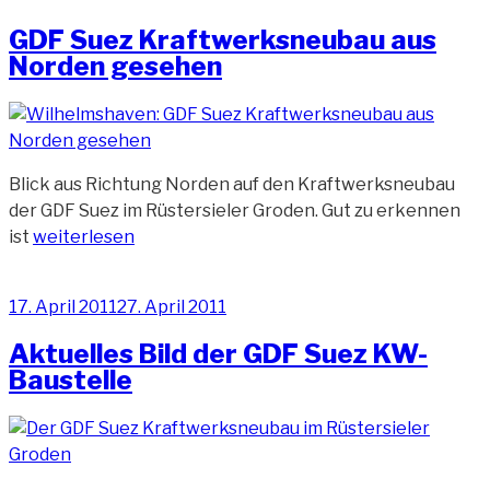
am
GDF Suez Kraftwerksneubau aus
Norden gesehen
Blick aus Richtung Norden auf den Kraftwerksneubau
der GDF Suez im Rüstersieler Groden. Gut zu erkennen
„GDF
ist
weiterlesen
Suez
Kraftwerksneubau
Veröffentlicht
17. April 2011
27. April 2011
aus
am
Norden
Aktuelles Bild der GDF Suez KW-
gesehen“
Baustelle