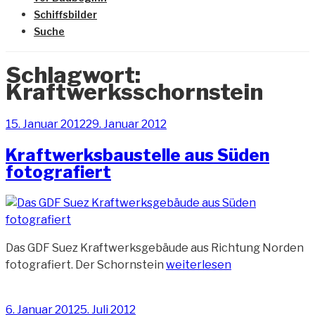
Schiffsbilder
Suche
Schlagwort:
Kraftwerksschornstein
Veröffentlicht
15. Januar 2012
29. Januar 2012
am
Kraftwerksbaustelle aus Süden
fotografiert
Das GDF Suez Kraftwerksgebäude aus Richtung Norden
„Kraftwerksbaustelle
fotografiert. Der Schornstein
weiterlesen
aus
Süden
Veröffentlicht
6. Januar 2012
5. Juli 2012
fotografiert“