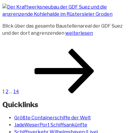
Blick über das gesamte Baustellenareal der GDF Suez
„Gesamtes
und der dort angrenzenden
weiterlesen
Baustellenareal
der
Beitragsnavigation
Seite
Seite
Seite
Nächste
GDF
Seite
Suez“
1
2
…
14
Quicklinks
Größte Containerschiffe der Welt
JadeWeserPort Schiffsankünfte
Schiffsverkehr Wilhelmshaven (Live)