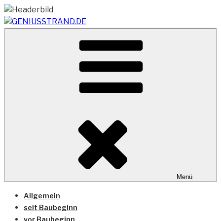
Zum
Inhalt
springen
Vom Geniusstrand zum JadeWeserPort/Container
GENIUSSTRAND.DE
Terminal Wilhelmshaven
Menü
Allgemein
seit Baubeginn
vor Baubeginn