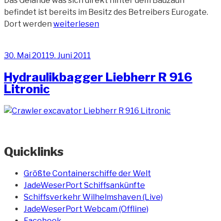
Das Gelände was sich direkt hinter dem Bauzaun
befindet ist bereits im Besitz des Betreibers Eurogate.
„Baggerarbeiten
Dort werden
weiterlesen
auf
dem
Veröffentlicht
30. Mai 2011
9. Juni 2011
Eurogate-
am
Gelände
Hydraulikbagger Liebherr R 916
(6)“
Litronic
Quicklinks
Größte Containerschiffe der Welt
JadeWeserPort Schiffsankünfte
Schiffsverkehr Wilhelmshaven (Live)
JadeWeserPort Webcam (Offline)
Facebook