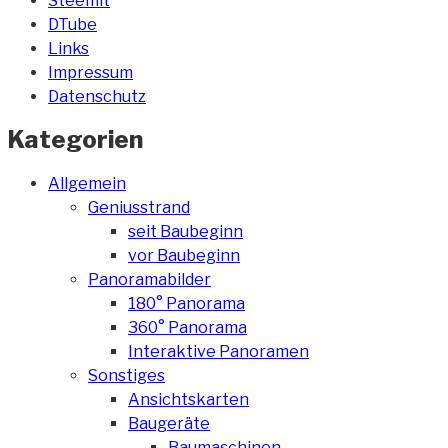
Steemit
DTube
Links
Impressum
Datenschutz
Kategorien
Allgemein
Geniusstrand
seit Baubeginn
vor Baubeginn
Panoramabilder
180° Panorama
360° Panorama
Interaktive Panoramen
Sonstiges
Ansichtskarten
Baugeräte
Baumaschinen