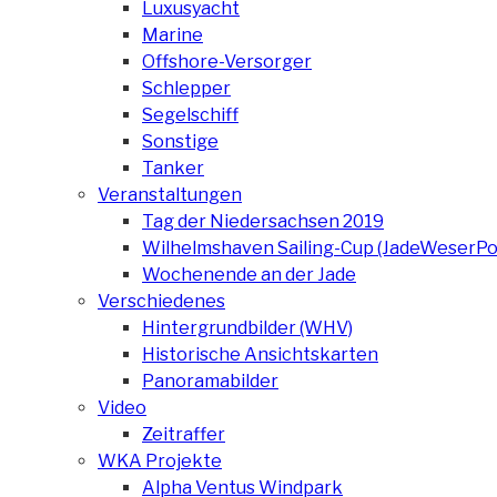
Luxusyacht
Marine
Offshore-Versorger
Schlepper
Segelschiff
Sonstige
Tanker
Veranstaltungen
Tag der Niedersachsen 2019
Wilhelmshaven Sailing-Cup (JadeWeserPo
Wochenende an der Jade
Verschiedenes
Hintergrundbilder (WHV)
Historische Ansichtskarten
Panoramabilder
Video
Zeitraffer
WKA Projekte
Alpha Ventus Windpark