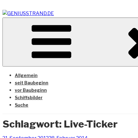
Zum
Inhalt
springen
Vom Geniusstrand zum JadeWeserPort/Container Termin
GENIUSSTRAND.DE
Allgemein
seit Baubeginn
vor Baubeginn
Schiffsbilder
Suche
Schlagwort:
Live-Ticker
Veröffentlicht