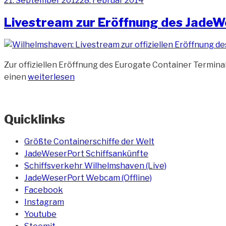
21. September 2012
28. Februar 2014
am
Livestream zur Eröffnung des Jade
Zur offiziellen Eröffnung des Eurogate Container Termin
„Livestream
einen
weiterlesen
zur
Eröffnung
des
Quicklinks
JadeWeserPort“
Größte Containerschiffe der Welt
JadeWeserPort Schiffsankünfte
Schiffsverkehr Wilhelmshaven (Live)
JadeWeserPort Webcam (Offline)
Facebook
Instagram
Youtube