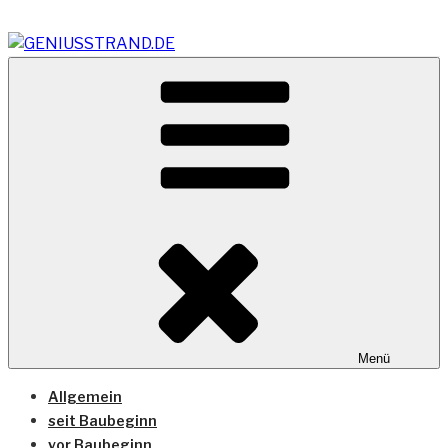
Zum
Inhalt
springen
Vom Geniusstrand zum JadeWeserPort/Container
GENIUSSTRAND.DE
Terminal Wilhelmshaven
Menü
Allgemein
seit Baubeginn
vor Baubeginn