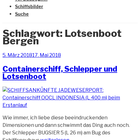
Schiffsbilder
Suche
Schlagwort:
Lotsenboot
Bergen
Veröffentlicht
5. März 2018
17. Mai 2018
am
Containerschiff, Schlepper und
Lotsenboot
Wie immer, ich liebe diese beeindruckenden
Dimensionen und dann schwimmt das Ding auch noch.
Der Schlepper BUGSIER 5 (L 26 m) am Bug des
„Containerschiff,