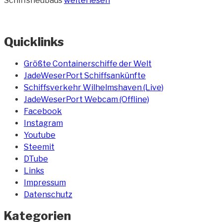
Schiffsneubaus
weiterlesen
Schlepper
und
Lotsenboot“
Quicklinks
Größte Containerschiffe der Welt
JadeWeserPort Schiffsankünfte
Schiffsverkehr Wilhelmshaven (Live)
JadeWeserPort Webcam (Offline)
Facebook
Instagram
Youtube
Steemit
DTube
Links
Impressum
Datenschutz
Kategorien