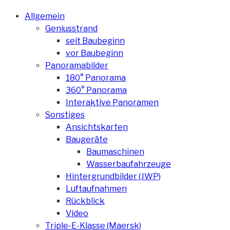
Allgemein
Geniusstrand
seit Baubeginn
vor Baubeginn
Panoramabilder
180° Panorama
360° Panorama
Interaktive Panoramen
Sonstiges
Ansichtskarten
Baugeräte
Baumaschinen
Wasserbaufahrzeuge
Hintergrundbilder (JWP)
Luftaufnahmen
Rückblick
Video
Triple-E-Klasse (Maersk)