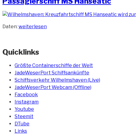
Passagierschiff MS Hanseatic
„Passagierschiff
Daten:
weiterlesen
MS
Hanseatic“
Quicklinks
Größte Containerschiffe der Welt
JadeWeserPort Schiffsankünfte
Schiffsverkehr Wilhelmshaven (Live)
JadeWeserPort Webcam (Offline)
Facebook
Instagram
Youtube
Steemit
DTube
Links