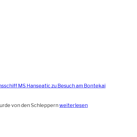
„MS
 wurde von den Schleppern
weiterlesen
Hanseatic
zu
Besuch
in