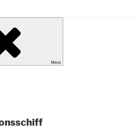
al Wilhelmshaven
Menü
onsschiff