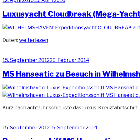
12. April 2016
13. April 2016
am
Luxusyacht Cloudbreak (Mega-Yacht
„Luxusyacht
Daten:
weiterlesen
Cloudbreak
(Mega-
Veröffentlicht
15. September 2012
28. Februar 2014
Yacht)“
am
MS Hanseatic zu Besuch in Wilhelmsh
Kurz nach acht Uhr schleuste das Luxus-Kreuzfahrtschiff
Veröffentlicht
15. September 2012
15. September 2014
am