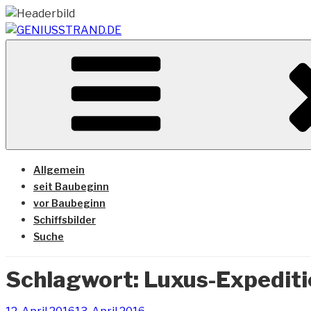
Zum
Inhalt
springen
Vom Geniusstrand zum JadeWeserPort/Container Termin
GENIUSSTRAND.DE
Allgemein
seit Baubeginn
vor Baubeginn
Schiffsbilder
Suche
Schlagwort:
Luxus-Expediti
Veröffentlicht