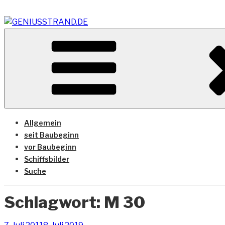
Zum
Inhalt
springen
Vom Geniusstrand zum JadeWeserPort/Container Termin
GENIUSSTRAND.DE
Allgemein
seit Baubeginn
vor Baubeginn
Schiffsbilder
Suche
Schlagwort:
M 30
Veröffentlicht