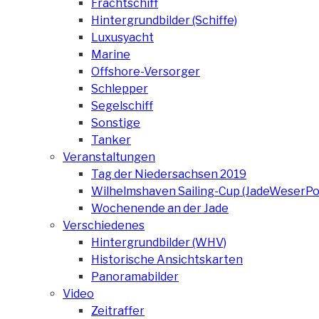
Frachtschiff
Hintergrundbilder (Schiffe)
Luxusyacht
Marine
Offshore-Versorger
Schlepper
Segelschiff
Sonstige
Tanker
Veranstaltungen
Tag der Niedersachsen 2019
Wilhelmshaven Sailing-Cup (JadeWeserPo
Wochenende an der Jade
Verschiedenes
Hintergrundbilder (WHV)
Historische Ansichtskarten
Panoramabilder
Video
Zeitraffer