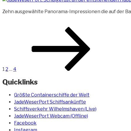
Zehn ausgewählte Panorama-Impressionen die auf der B
Beitragsnavigation
Seite
Seite
Seite
Nächste
Seite
1
2
…
4
Quicklinks
Größte Containerschiffe der Welt
JadeWeserPort Schiffsankünfte
Schiffsverkehr Wilhelmshaven (Live)
JadeWeserPort Webcam (Offline)
Facebook
Instagram