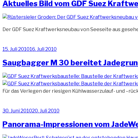
Aktuelles Bild vom GDF Suez Kraftw
Der GDF Suez Kraftwerksneubau von Seeseite aus gesehen
Veröffentlicht
15. Juli 2010
16. Juli 2010
am
Saugbagger M 30 bereitet Jadegrun
Für das Verlegen der riesigen Kühlwasserzulauf- und –rüc
Veröffentlicht
30. Juni 2010
20. Juli 2010
am
Panorama-Impressionen vom JadeWe