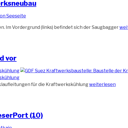
erksneubau
„Ak
. Im Vordergrund (links) befindet sich der Saugbagger
wei
Bild
vo
GD
Sue
d vor
Kra
„Saugbagger
klaufleitungen für die Kraftwerkskühlung
weiterlesen
M
30
bereitet
Jadegrund
serPort (10)
vor“