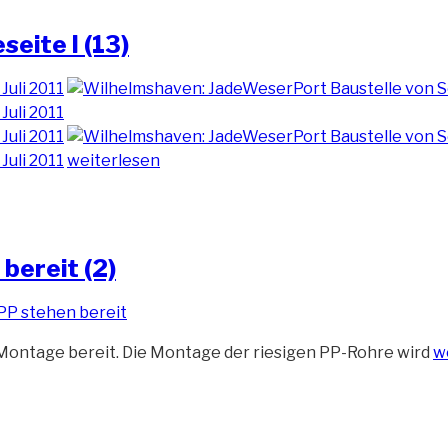
eite I (13)
„Die
weiterlesen
JadeWeserPort
Baustelle
von
Seeseite
bereit (2)
I
(13)“
„
Montage bereit. Die Montage der riesigen PP-Rohre wird
w
K
s
be
(2