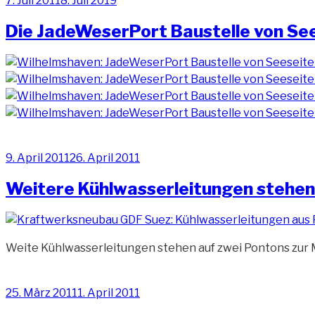
7. Juli 2011
8. Juli 2019
am
Die JadeWeserPort Baustelle von Sees
Veröffentlicht
9. April 2011
26. April 2011
am
Weitere Kühlwasserleitungen stehen 
Weite Kühlwasserleitungen stehen auf zwei Pontons zur 
Veröffentlicht
25. März 2011
1. April 2011
am