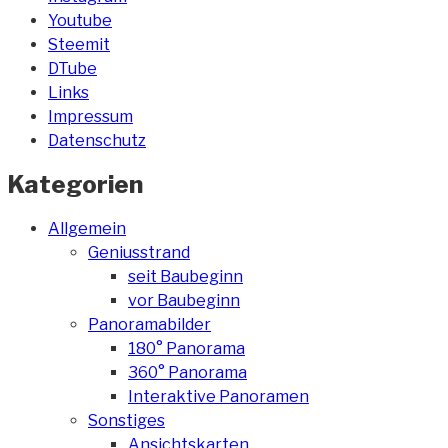
Youtube
Steemit
DTube
Links
Impressum
Datenschutz
Kategorien
Allgemein
Geniusstrand
seit Baubeginn
vor Baubeginn
Panoramabilder
180° Panorama
360° Panorama
Interaktive Panoramen
Sonstiges
Ansichtskarten