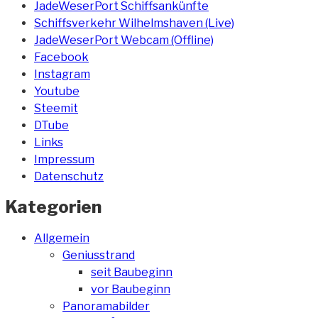
JadeWeserPort Schiffsankünfte
Schiffsverkehr Wilhelmshaven (Live)
JadeWeserPort Webcam (Offline)
Facebook
Instagram
Youtube
Steemit
DTube
Links
Impressum
Datenschutz
Kategorien
Allgemein
Geniusstrand
seit Baubeginn
vor Baubeginn
Panoramabilder