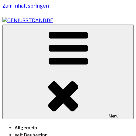
Zum Inhalt springen
Vom Geniusstrand zum JadeWeserPort/Container
GENIUSSTRAND.DE
Terminal Wilhelmshaven
Menü
Allgemein
seit Baubeginn