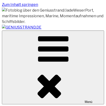
Zum Inhalt springen
Vom Geniusstrand zum JadeWeserPort/Container
GENIUSSTRAND.DE
Terminal Wilhelmshaven
Menü