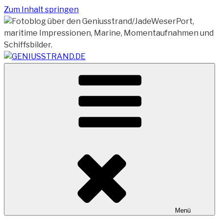
Zum Inhalt springen
Vom Geniusstrand zum JadeWeserPort/Container
GENIUSSTRAND.DE
Terminal Wilhelmshaven
Menü