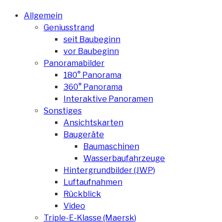
Allgemein
Geniusstrand
seit Baubeginn
vor Baubeginn
Panoramabilder
180° Panorama
360° Panorama
Interaktive Panoramen
Sonstiges
Ansichtskarten
Baugeräte
Baumaschinen
Wasserbaufahrzeuge
Hintergrundbilder (JWP)
Luftaufnahmen
Rückblick
Video
Triple-E-Klasse (Maersk)