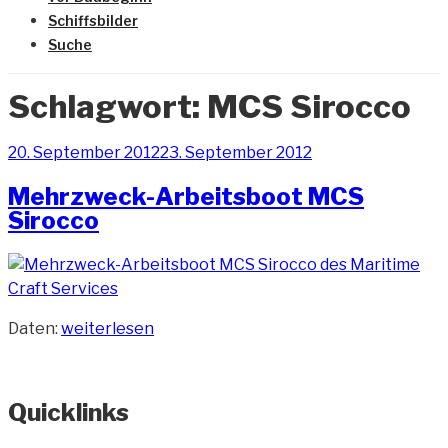
Schiffsbilder
Suche
Schlagwort:
MCS Sirocco
Veröffentlicht
20. September 2012
23. September 2012
am
Mehrzweck-Arbeitsboot MCS
Sirocco
„Mehrzweck-
Daten:
weiterlesen
Arbeitsboot
MCS
Sirocco“
Quicklinks