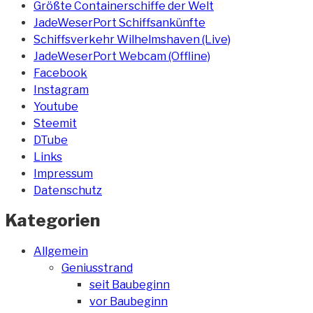
Größte Containerschiffe der Welt
JadeWeserPort Schiffsankünfte
Schiffsverkehr Wilhelmshaven (Live)
JadeWeserPort Webcam (Offline)
Facebook
Instagram
Youtube
Steemit
DTube
Links
Impressum
Datenschutz
Kategorien
Allgemein
Geniusstrand
seit Baubeginn
vor Baubeginn