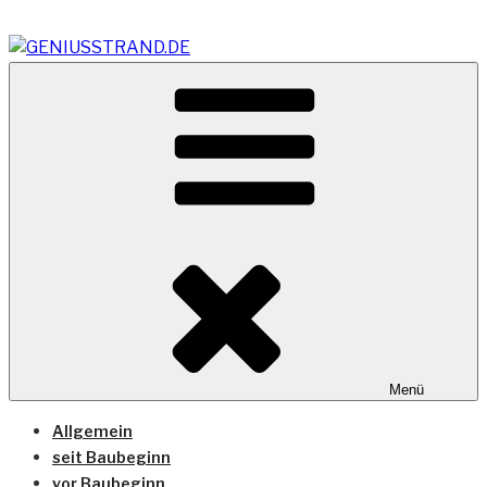
Zum
Inhalt
springen
Vom Geniusstrand zum JadeWeserPort/Container
GENIUSSTRAND.DE
Terminal Wilhelmshaven
Menü
Allgemein
seit Baubeginn
vor Baubeginn