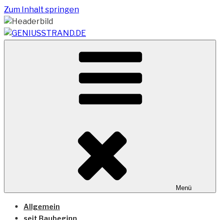
Zum Inhalt springen
Vom Geniusstrand zum JadeWeserPort/Container
GENIUSSTRAND.DE
Terminal Wilhelmshaven
Menü
Allgemein
seit Baubeginn