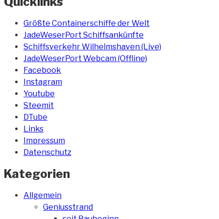
Quicklinks
Größte Containerschiffe der Welt
JadeWeserPort Schiffsankünfte
Schiffsverkehr Wilhelmshaven (Live)
JadeWeserPort Webcam (Offline)
Facebook
Instagram
Youtube
Steemit
DTube
Links
Impressum
Datenschutz
Kategorien
Allgemein
Geniusstrand
seit Baubeginn