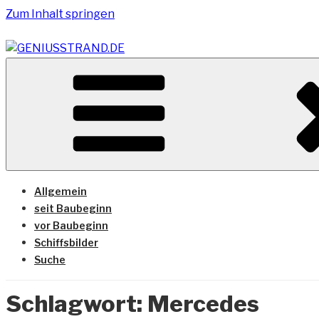
Zum Inhalt springen
Vom Geniusstrand zum JadeWeserPort/Container Termin
GENIUSSTRAND.DE
Allgemein
seit Baubeginn
vor Baubeginn
Schiffsbilder
Suche
Schlagwort:
Mercedes