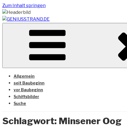
Zum Inhalt springen
Vom Geniusstrand zum JadeWeserPort/Container Termin
GENIUSSTRAND.DE
Allgemein
seit Baubeginn
vor Baubeginn
Schiffsbilder
Suche
Schlagwort:
Minsener Oog