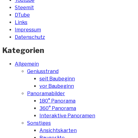
Youtube
Steemit
DTube
Links
Impressum
Datenschutz
Kategorien
Allgemein
Geniusstrand
seit Baubeginn
vor Baubeginn
Panoramabilder
180° Panorama
360° Panorama
Interaktive Panoramen
Sonstiges
Ansichtskarten
Baugeräte