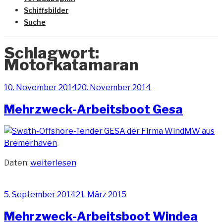
Schiffsbilder
Suche
Schlagwort:
Motorkatamaran
Veröffentlicht
10. November 2014
20. November 2014
am
Mehrzweck-Arbeitsboot Gesa
„Mehrzweck-
Daten:
weiterlesen
Arbeitsboot
Gesa“
Veröffentlicht
5. September 2014
21. März 2015
am
Mehrzweck-Arbeitsboot Windea