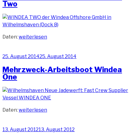
Two
„Mehrzweck-
Daten:
weiterlesen
Arbeitsboot
Windea
Veröffentlicht
25. August 2014
25. August 2014
Two“
am
Mehrzweck-Arbeitsboot Windea
One
„Mehrzweck-
Daten:
weiterlesen
Arbeitsboot
Windea
Veröffentlicht
13. August 2012
13. August 2012
One“
am