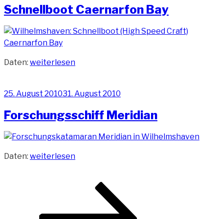
Schnellboot Caernarfon Bay
„Schnellboot
Daten:
weiterlesen
Caernarfon
Bay“
Veröffentlicht
25. August 2010
31. August 2010
am
Forschungsschiff Meridian
„Forschungsschiff
Daten:
weiterlesen
Meridian“
Beitragsnavigation
Seite
Seite
Nächste
Seite