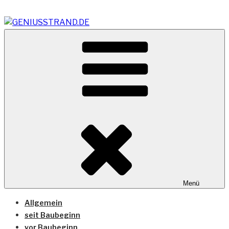
Zum
Inhalt
springen
Vom Geniusstrand zum JadeWeserPort/Container
GENIUSSTRAND.DE
Terminal Wilhelmshaven
Menü
Allgemein
seit Baubeginn
vor Baubeginn