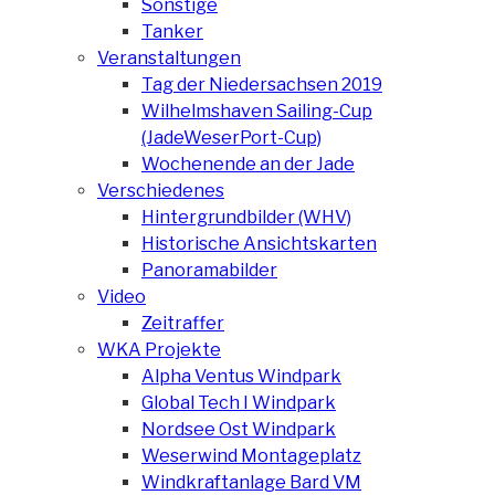
Sonstige
Tanker
Veranstaltungen
Tag der Niedersachsen 2019
Wilhelmshaven Sailing-Cup
(JadeWeserPort-Cup)
Wochenende an der Jade
Verschiedenes
Hintergrundbilder (WHV)
Historische Ansichtskarten
Panoramabilder
Video
Zeitraffer
WKA Projekte
Alpha Ventus Windpark
Global Tech I Windpark
Nordsee Ost Windpark
Weserwind Montageplatz
Windkraftanlage Bard VM