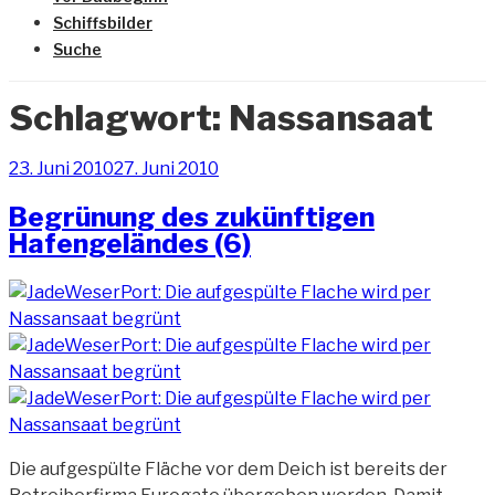
Schiffsbilder
Suche
Schlagwort:
Nassansaat
Veröffentlicht
23. Juni 2010
27. Juni 2010
am
Begrünung des zukünftigen
Hafengeländes (6)
Die aufgespülte Fläche vor dem Deich ist bereits der