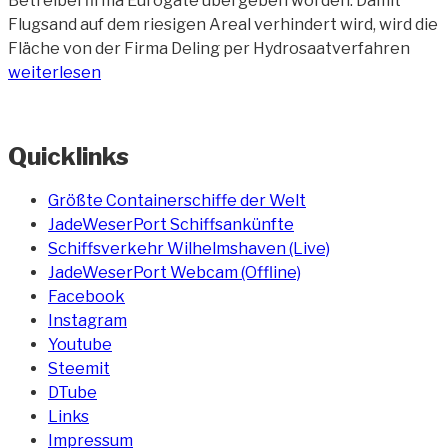
Betreiberfirma Eurogate übergeben worden. Damit
Flugsand auf dem riesigen Areal verhindert wird, wird die
„Beg
Fläche von der Firma Deling per Hydrosaatverfahren
des
weiterlesen
zukü
Hafe
(6)“
Quicklinks
Größte Containerschiffe der Welt
JadeWeserPort Schiffsankünfte
Schiffsverkehr Wilhelmshaven (Live)
JadeWeserPort Webcam (Offline)
Facebook
Instagram
Youtube
Steemit
DTube
Links
Impressum