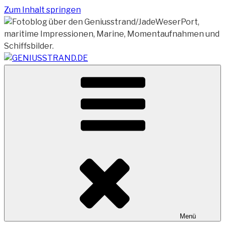
Zum Inhalt springen
Vom Geniusstrand zum JadeWeserPort/Container
GENIUSSTRAND.DE
Terminal Wilhelmshaven
Menü