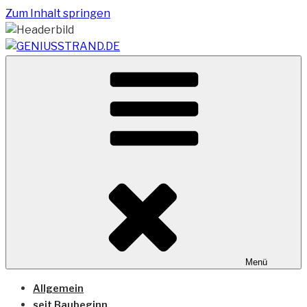
Zum Inhalt springen
Vom Geniusstrand zum JadeWeserPort/Container
GENIUSSTRAND.DE
Terminal Wilhelmshaven
Menü
Allgemein
seit Baubeginn