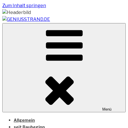
Zum Inhalt springen
Vom Geniusstrand zum JadeWeserPort/Container
GENIUSSTRAND.DE
Terminal Wilhelmshaven
Menü
Allgemein
seit Baubeginn