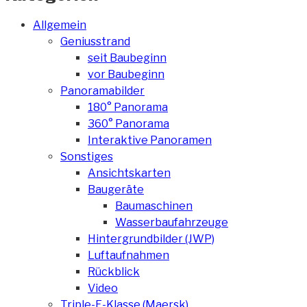
Allgemein
Geniusstrand
seit Baubeginn
vor Baubeginn
Panoramabilder
180° Panorama
360° Panorama
Interaktive Panoramen
Sonstiges
Ansichtskarten
Baugeräte
Baumaschinen
Wasserbaufahrzeuge
Hintergrundbilder (JWP)
Luftaufnahmen
Rückblick
Video
Triple-E-Klasse (Maersk)