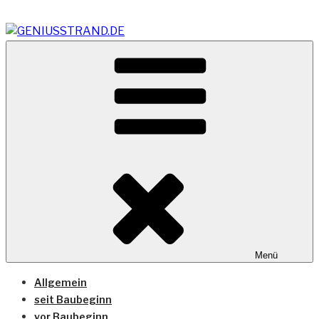
Zum
Inhalt
springen
Vom Geniusstrand zum JadeWeserPort/Container
GENIUSSTRAND.DE
Terminal Wilhelmshaven
Menü
Allgemein
seit Baubeginn
vor Baubeginn