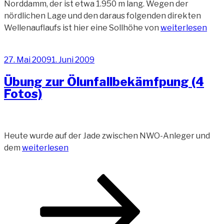
Norddamm, der ist etwa 1.950 m lang. Wegen der
nördlichen Lage und den daraus folgenden direkten
„Impressionen
Wellenauflaufs ist hier eine Sollhöhe von
weiterlesen
vom
nördlichen
Veröffentlicht
27. Mai 2009
1. Juni 2009
Uferdamm“
am
Übung zur Ölunfallbekämfpung (4
Fotos)
Heute wurde auf der Jade zwischen NWO-Anleger und
„Übung
dem
weiterlesen
zur
Ölunfallbekämfpung
Beitragsnavigation
Seite
Seite
Nächste
(4
Seite
Fotos)“