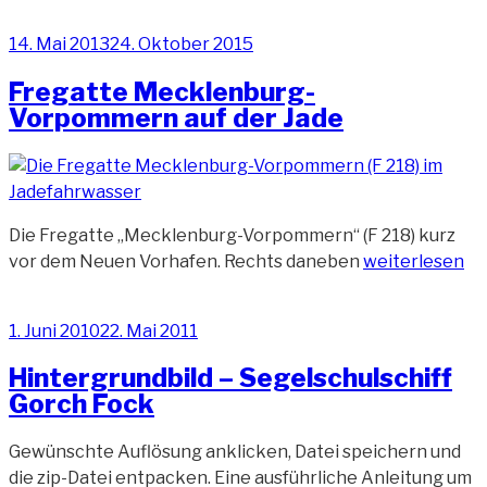
Fahrt
Veröffentlicht
14. Mai 2013
24. Oktober 2015
der
am
Hermann
Fregatte Mecklenburg-
Helms“
Vorpommern auf der Jade
Die Fregatte „Mecklenburg-Vorpommern“ (F 218) kurz
„Fregatte
vor dem Neuen Vorhafen. Rechts daneben
weiterlesen
Mecklenburg-
Vorpommern
Veröffentlicht
1. Juni 2010
22. Mai 2011
auf
am
der
Hintergrundbild – Segelschulschiff
Jade“
Gorch Fock
Gewünschte Auflösung anklicken, Datei speichern und
die zip-Datei entpacken. Eine ausführliche Anleitung um