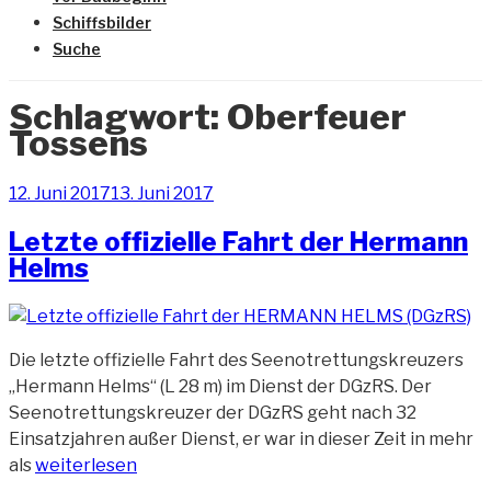
Schiffsbilder
Suche
Schlagwort:
Oberfeuer
Tossens
Veröffentlicht
12. Juni 2017
13. Juni 2017
am
Letzte offizielle Fahrt der Hermann
Helms
Die letzte offizielle Fahrt des Seenotrettungskreuzers
„Hermann Helms“ (L 28 m) im Dienst der DGzRS. Der
Seenotrettungskreuzer der DGzRS geht nach 32
Einsatzjahren außer Dienst, er war in dieser Zeit in mehr
„Letzte
als
weiterlesen
offizielle