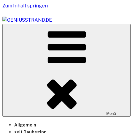
Zum Inhalt springen
Vom Geniusstrand zum JadeWeserPort/Container
GENIUSSTRAND.DE
Terminal Wilhelmshaven
Menü
Allgemein
seit Baubeginn