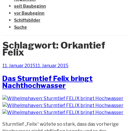
seit Baubeginn
vor Baubeginn
Schiffsbilder
Suche
Schlagwort:
Orkantief
Felix
Veröffentlicht
11. Januar 2015
11. Januar 2015
am
Das Sturmtief Felix bringt
Nachthochwasser
Sturmtief „Felix“ wütete so stark, dass das vorherige