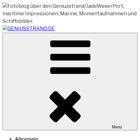
Zum
Inhalt
springen
Vom Geniusstrand zum JadeWeserPort/Container
GENIUSSTRAND.DE
Terminal Wilhelmshaven
Menü
Allgemein