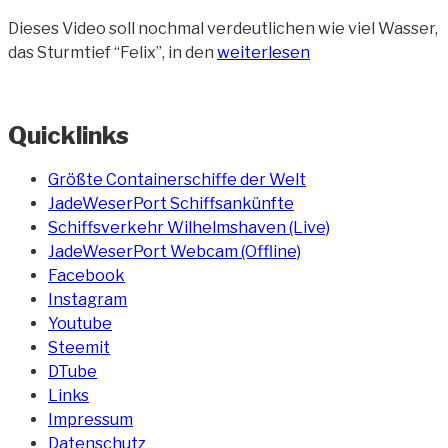
Dieses Video soll nochmal verdeutlichen wie viel Wasser,
„Nachthochwasser
das Sturmtief “Felix”, in den
weiterlesen
am
Helgolandkai
(Video)“
Quicklinks
Größte Containerschiffe der Welt
JadeWeserPort Schiffsankünfte
Schiffsverkehr Wilhelmshaven (Live)
JadeWeserPort Webcam (Offline)
Facebook
Instagram
Youtube
Steemit
DTube
Links
Impressum
Datenschutz