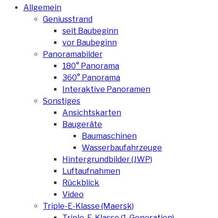
Allgemein
Geniusstrand
seit Baubeginn
vor Baubeginn
Panoramabilder
180° Panorama
360° Panorama
Interaktive Panoramen
Sonstiges
Ansichtskarten
Baugeräte
Baumaschinen
Wasserbaufahrzeuge
Hintergrundbilder (JWP)
Luftaufnahmen
Rückblick
Video
Triple-E-Klasse (Maersk)
Triple-E-Klasse (1. Generation)