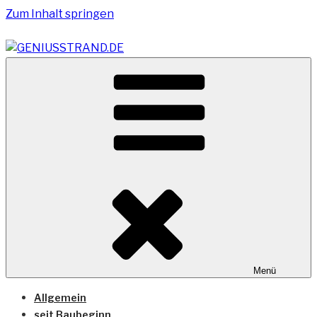
Zum Inhalt springen
Vom Geniusstrand zum JadeWeserPort/Container
GENIUSSTRAND.DE
Terminal Wilhelmshaven
Menü
Allgemein
seit Baubeginn