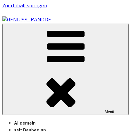
Zum Inhalt springen
Vom Geniusstrand zum JadeWeserPort/Container
GENIUSSTRAND.DE
Terminal Wilhelmshaven
Menü
Allgemein
seit Baubeginn