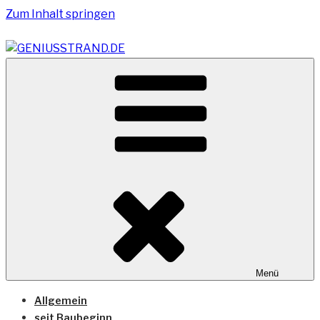
Zum Inhalt springen
Vom Geniusstrand zum JadeWeserPort/Container
GENIUSSTRAND.DE
Terminal Wilhelmshaven
Menü
Allgemein
seit Baubeginn