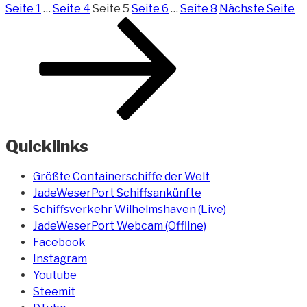
Seite
1
…
Seite
4
Seite
5
Seite
6
…
Seite
8
Nächste Seite
Quicklinks
Größte Containerschiffe der Welt
JadeWeserPort Schiffsankünfte
Schiffsverkehr Wilhelmshaven (Live)
JadeWeserPort Webcam (Offline)
Facebook
Instagram
Youtube
Steemit