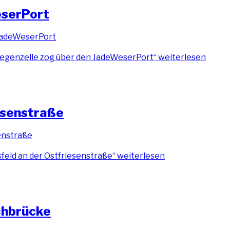
eserPort
Regenzelle zog über den JadeWeserPort“
weiterlesen
esenstraße
eld an der Ostfriesenstraße“
weiterlesen
hbrücke