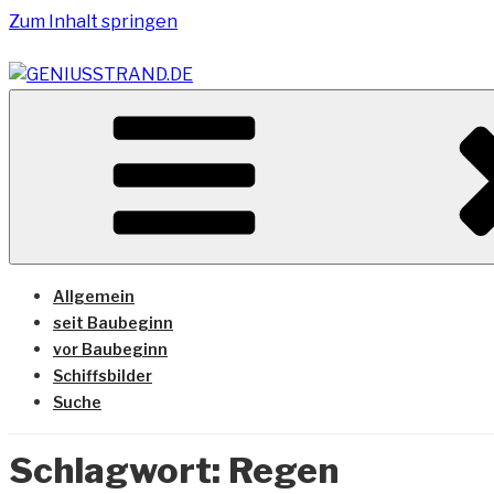
Zum Inhalt springen
Vom Geniusstrand zum JadeWeserPort/Container Termin
GENIUSSTRAND.DE
Allgemein
seit Baubeginn
vor Baubeginn
Schiffsbilder
Suche
Schlagwort:
Regen