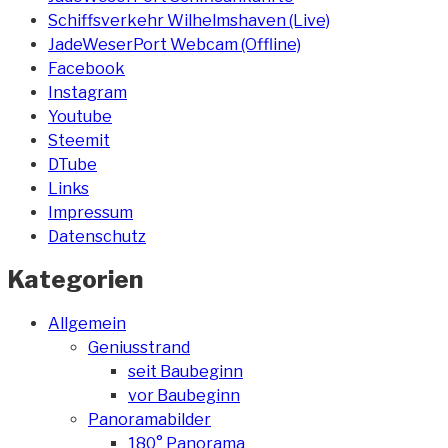
Schiffsverkehr Wilhelmshaven (Live)
JadeWeserPort Webcam (Offline)
Facebook
Instagram
Youtube
Steemit
DTube
Links
Impressum
Datenschutz
Kategorien
Allgemein
Geniusstrand
seit Baubeginn
vor Baubeginn
Panoramabilder
180° Panorama