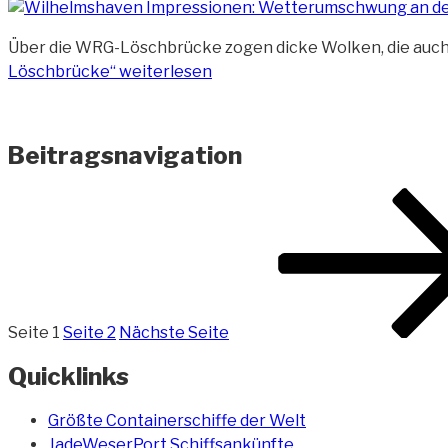
Über die WRG-Löschbrücke zogen dicke Wolken, die auch 
Löschbrücke“
weiterlesen
Beitragsnavigation
Seite
1
Seite
2
Nächste Seite
Quicklinks
Größte Containerschiffe der Welt
JadeWeserPort Schiffsankünfte