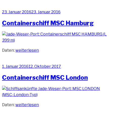
auf
das
Veröffentlicht
23. Januar 2016
23. Januar 2016
Containerschiff
am
MSC
Containerschiff MSC Hamburg
Hamburg“
„Containerschiff
Daten:
weiterlesen
MSC
Hamburg“
Veröffentlicht
1. Januar 2016
12. Oktober 2017
am
Containerschiff MSC London
„Containerschiff
Daten:
weiterlesen
MSC