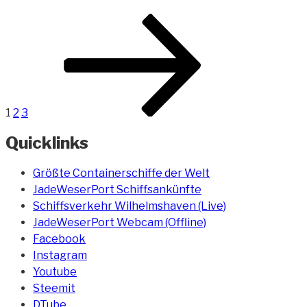
London“
Beitragsnavigation
Seite
Seite
Seite
Nächste
Seite
1
2
3
Quicklinks
Größte Containerschiffe der Welt
JadeWeserPort Schiffsankünfte
Schiffsverkehr Wilhelmshaven (Live)
JadeWeserPort Webcam (Offline)
Facebook
Instagram
Youtube
Steemit
DTube