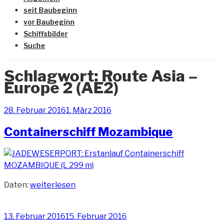
seit Baubeginn
vor Baubeginn
Schiffsbilder
Suche
Schlagwort:
Route Asia –
Europe 2 (AE2)
Veröffentlicht
28. Februar 2016
1. März 2016
am
Containerschiff Mozambique
„Containerschiff
Daten:
weiterlesen
Mozambique“
Veröffentlicht
13. Februar 2016
15. Februar 2016