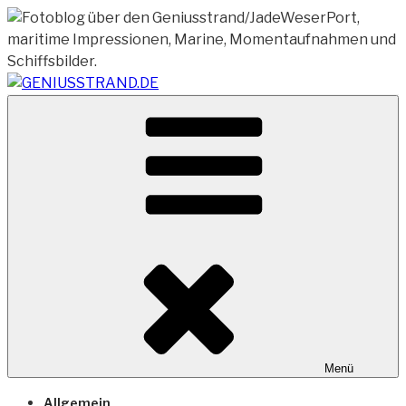
Zum
Inhalt
springen
Vom Geniusstrand zum JadeWeserPort/Container
GENIUSSTRAND.DE
Terminal Wilhelmshaven
Menü
Allgemein