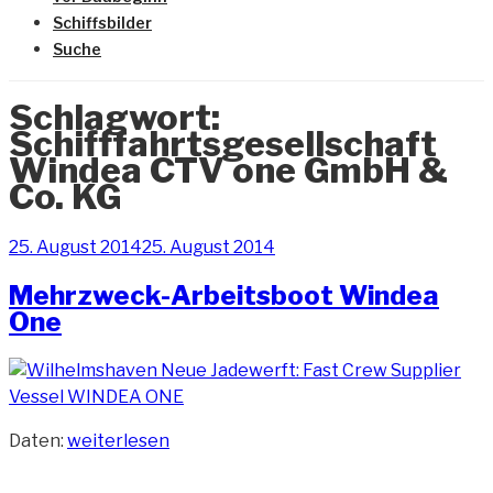
Schiffsbilder
Suche
Schlagwort:
Schifffahrtsgesellschaft
Windea CTV one GmbH &
Co. KG
Veröffentlicht
25. August 2014
25. August 2014
am
Mehrzweck-Arbeitsboot Windea
One
„Mehrzweck-
Daten:
weiterlesen
Arbeitsboot
Windea