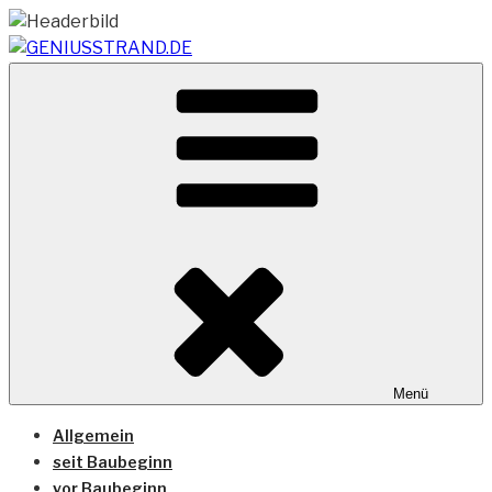
Zum
Inhalt
springen
Vom Geniusstrand zum JadeWeserPort/Container
GENIUSSTRAND.DE
Terminal Wilhelmshaven
Menü
Allgemein
seit Baubeginn
vor Baubeginn