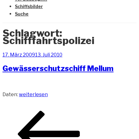
Schiffsbilder
Suche
Schlagwort:
Schifffahrtspolizei
Veröffentlicht
17. März 2009
13. Juli 2010
am
Gewässerschutzschiff Mellum
„Gewässerschutzschiff
Daten:
weiterlesen
Mellum“
Beitragsnavigation
Vorherige
Seite
Seite
Seite