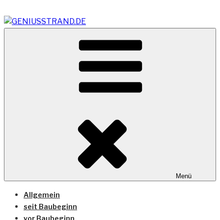
Zum
Inhalt
springen
Vom Geniusstrand zum JadeWeserPort/Container
GENIUSSTRAND.DE
Terminal Wilhelmshaven
Menü
Allgemein
seit Baubeginn
vor Baubeginn