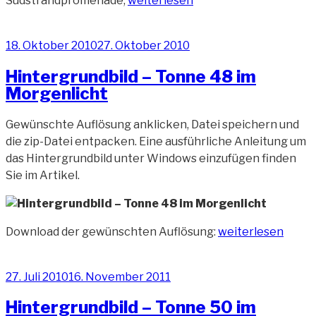
Südstrandpromenade,
weiterlesen
Hafenbereich
Wilhelmshaven
Veröffentlicht
18. Oktober 2010
27. Oktober 2010
(12)“
am
Hintergrundbild – Tonne 48 im
Morgenlicht
Gewünschte Auflösung anklicken, Datei speichern und
die zip-Datei entpacken. Eine ausführliche Anleitung um
das Hintergrundbild unter Windows einzufügen finden
Sie im Artikel.
„Hintergrundbild
Download der gewünschten Auflösung:
weiterlesen
–
Tonne
Veröffentlicht
27. Juli 2010
16. November 2011
48
am
im
Hintergrundbild – Tonne 50 im
Morgenlicht“