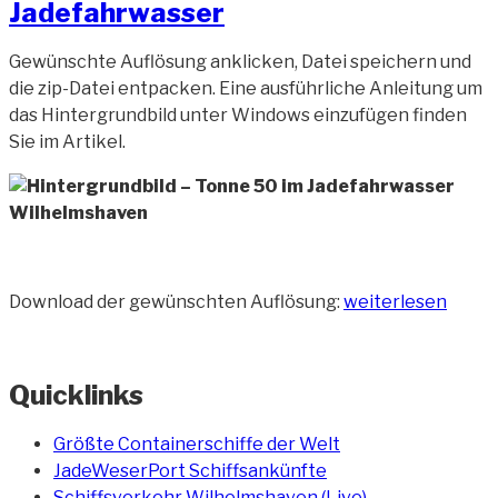
Jadefahrwasser
Gewünschte Auflösung anklicken, Datei speichern und
die zip-Datei entpacken. Eine ausführliche Anleitung um
das Hintergrundbild unter Windows einzufügen finden
Sie im Artikel.
„Hintergrundbild
Download der gewünschten Auflösung:
weiterlesen
–
Tonne
50
Quicklinks
im
Jadefahrwasser“
Größte Containerschiffe der Welt
JadeWeserPort Schiffsankünfte
Schiffsverkehr Wilhelmshaven (Live)