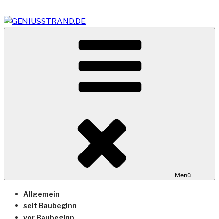
Zum
Inhalt
springen
Vom Geniusstrand zum JadeWeserPort/Container
GENIUSSTRAND.DE
Terminal Wilhelmshaven
Menü
Allgemein
seit Baubeginn
vor Baubeginn