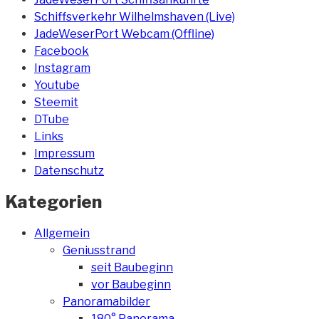
Schiffsverkehr Wilhelmshaven (Live)
JadeWeserPort Webcam (Offline)
Facebook
Instagram
Youtube
Steemit
DTube
Links
Impressum
Datenschutz
Kategorien
Allgemein
Geniusstrand
seit Baubeginn
vor Baubeginn
Panoramabilder
180° Panorama