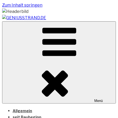
Zum Inhalt springen
Vom Geniusstrand zum JadeWeserPort/Container
GENIUSSTRAND.DE
Terminal Wilhelmshaven
Menü
Allgemein
seit Baubeginn