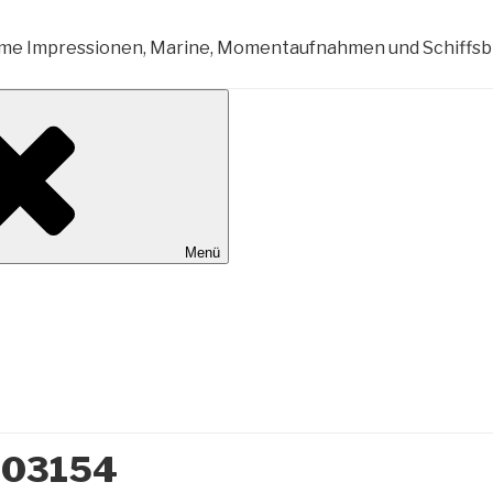
al Wilhelmshaven
Menü
603154