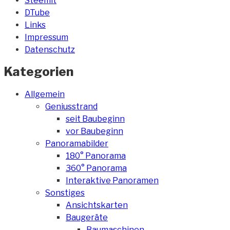
Steemit
DTube
Links
Impressum
Datenschutz
Kategorien
Allgemein
Geniusstrand
seit Baubeginn
vor Baubeginn
Panoramabilder
180° Panorama
360° Panorama
Interaktive Panoramen
Sonstiges
Ansichtskarten
Baugeräte
Baumaschinen