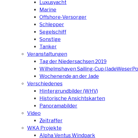
Luxusyacht
Marine
Offshore-Versorger
Schlepper
Segelschiff
Sonstige
Tanker
Veranstaltungen
Tag der Niedersachsen 2019
Wilhelmshaven Sailing-Cup (JadeWeserPo
Wochenende an der Jade
Verschiedenes
Hintergrundbilder (WHV)
Historische Ansichtskarten
Panoramabilder
Video
Zeitraffer
WKA Projekte
Alpha Ventus Windpark