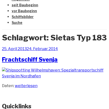
seit Baubeginn
vor Baubeginn
Schiffsbilder
Suche
Schlagwort:
Sietas Typ 183
Veröffentlicht
25. April 2013
24. Februar 2014
am
Frachtschiff Svenja
„Frachtschiff
Daten:
weiterlesen
Svenja“
Quicklinks