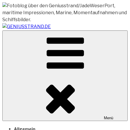
Zum
Inhalt
springen
Vom Geniusstrand zum JadeWeserPort/Container
GENIUSSTRAND.DE
Terminal Wilhelmshaven
Menü
Allgemein