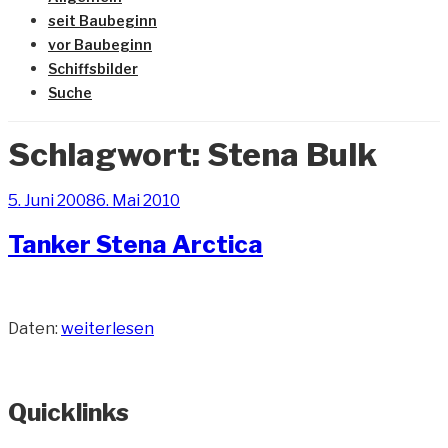
seit Baubeginn
vor Baubeginn
Schiffsbilder
Suche
Schlagwort:
Stena Bulk
Veröffentlicht
5. Juni 2008
6. Mai 2010
am
Tanker Stena Arctica
„Tanker
Daten:
weiterlesen
Stena
Arctica“
Quicklinks