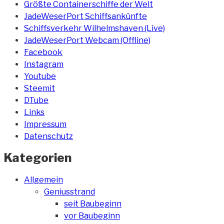
Größte Containerschiffe der Welt
JadeWeserPort Schiffsankünfte
Schiffsverkehr Wilhelmshaven (Live)
JadeWeserPort Webcam (Offline)
Facebook
Instagram
Youtube
Steemit
DTube
Links
Impressum
Datenschutz
Kategorien
Allgemein
Geniusstrand
seit Baubeginn
vor Baubeginn