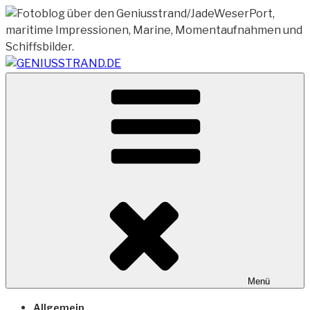
Zum
Inhalt
springen
Vom Geniusstrand zum JadeWeserPort/Container
GENIUSSTRAND.DE
Terminal Wilhelmshaven
Menü
Allgemein